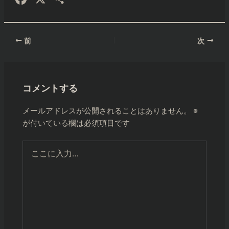
a
有
c
投
前
次
e
稿
b
ナ
o
ビ
コメントする
ゲ
o
ー
k
メールアドレスが公開されることはありません。
※
シ
が付いている欄は必須項目です
ョ
ン
こ
こ
に
入
力…