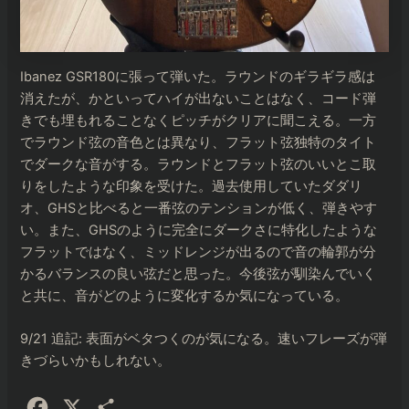
Ibanez GSR180に張って弾いた。ラウンドのギラギラ感は
消えたが、かといってハイが出ないことはなく、コード弾
きでも埋もれることなくピッチがクリアに聞こえる。一方
でラウンド弦の音色とは異なり、フラット弦独特のタイト
でダークな音がする。ラウンドとフラット弦のいいとこ取
りをしたような印象を受けた。過去使用していたダダリ
オ、GHSと比べると一番弦のテンションが低く、弾きやす
い。また、GHSのように完全にダークさに特化したような
フラットではなく、ミッドレンジが出るので音の輪郭が分
かるバランスの良い弦だと思った。今後弦が馴染んでいく
と共に、音がどのように変化するか気になっている。
9/21 追記: 表面がベタつくのが気になる。速いフレーズが弾
きづらいかもしれない。
F
X
共