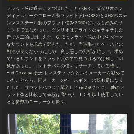
フラット弦は過去に２つ試したことがある。ダダリオのミ
ディアムゲージクローム製フラット弦(ECB82)とGHSのステ
ンレススチール製のフラット弦(M3050)どちらも好みのサ
ウンドではなかった。ダダリオはブライトなギラギラした
音で人工的に聞こえた。GHSはフラット弦の中でもダーク
なサウンドを求めて選んだ。ただ、当時張ったベースとの
相性が良くなかったため、良し悪しの判断が難しい。求め
ているサウンドをフラット弦の中で見つけるのは難しい印
象があった。コントラバスの弦をリサーチしている時に、
Yuri Goloubev氏がトマスティックというメーカーを勧めて
いたことから、同メーカーのベースギターの弦も気になり
だした。サウンドハウスで購入して¥9,280だった。他のフ
ラット弦と比較して値段は高いが、１０年以上使用してい
ると多数のユーザーから聞く。