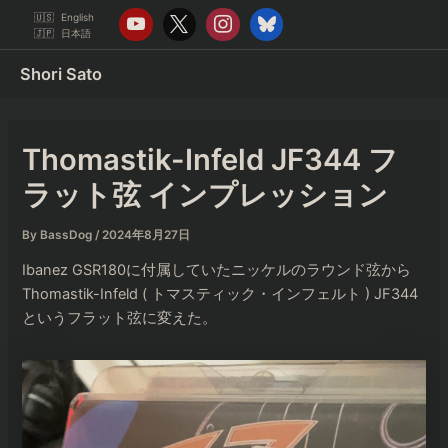
内
English
容
日本語
を
Shori Sato
ス
キ
ッ
Thomastik-Infeld JF344 フ
プ
ラット弦 インプレッション
By
BassDog
/
2024年8月27日
Ibanez GSR180に付属していたニッケルのラウンド弦から
Thomastik-Infeld ( トマスティック・インフェルト ) JF344
というフラット弦に変えた。