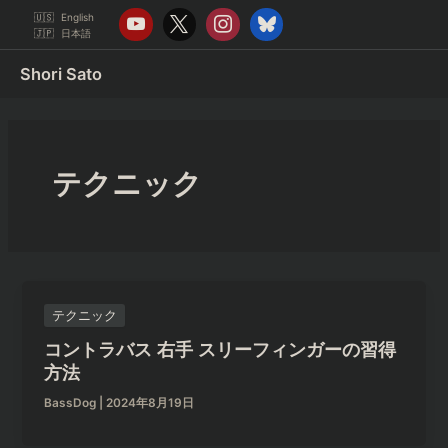
内
English
容
日本語
を
Shori Sato
ス
キ
ッ
プ
テクニック
テクニック
コントラバス 右手 スリーフィンガーの習得
方法
BassDog
|
2024年8月19日