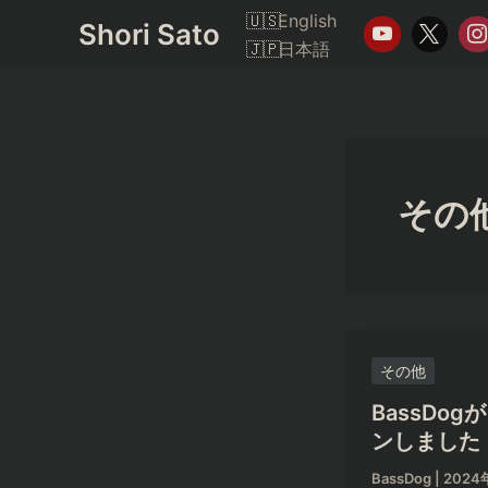
内
English
Shori Sato
容
日本語
を
ス
キ
ッ
プ
その
その他
BassDog
ンしました
BassDog
|
2024