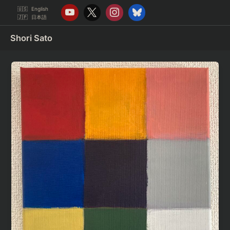
Skip
English
to
日本語
content
Shori Sato